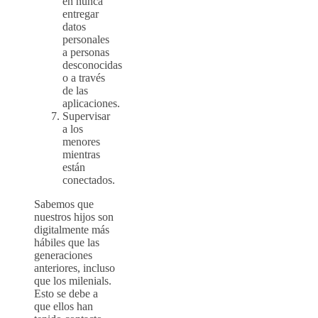
en nunca
entregar
datos
personales
a personas
desconocidas
o a través
de las
aplicaciones.
Supervisar
a los
menores
mientras
están
conectados.
Sabemos que
nuestros hijos son
digitalmente más
hábiles que las
generaciones
anteriores, incluso
que los milenials.
Esto se debe a
que ellos han