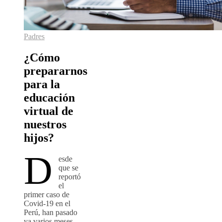
Padres
¿Cómo
prepararnos
para la
educación
virtual de
nuestros
hijos?
D
esde
que se
reportó
el
primer caso de
Covid-19 en el
Perú, han pasado
ya varios meses.